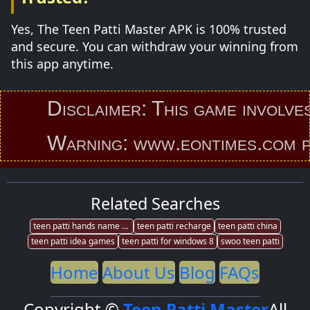
Yes, The Teen Patti Master APK is 100% trusted
and secure. You can withdraw your winning from
this app anytime.
Disclaimer: This game involves an
Warning: www.eontimes.com provid
Related Searches
teen patti hands name qunt
teen patti recharge
teen patti china
teen patti idea games
teen patti for windows 8
swoo teen patti
Home
About Us
Blog
FAQs
Copyright ©
Teen Patti Master
All